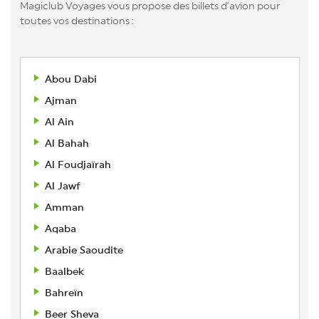
Magiclub Voyages vous propose des billets d’avion pour
toutes vos destinations :
Abou Dabi
Ajman
Al Ain
Al Bahah
Al Foudjaïrah
Al Jawf
Amman
Aqaba
Arabie Saoudite
Baalbek
Bahreïn
Beer Sheva