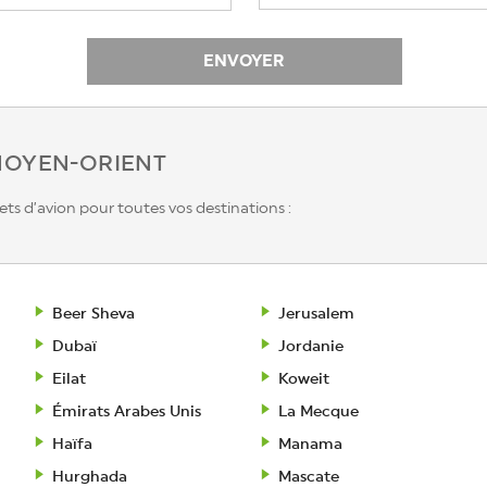
MOYEN-ORIENT
ts d’avion pour toutes vos destinations :
Beer Sheva
Jerusalem
Dubaï
Jordanie
Eilat
Koweit
Émirats Arabes Unis
La Mecque
Haïfa
Manama
Hurghada
Mascate