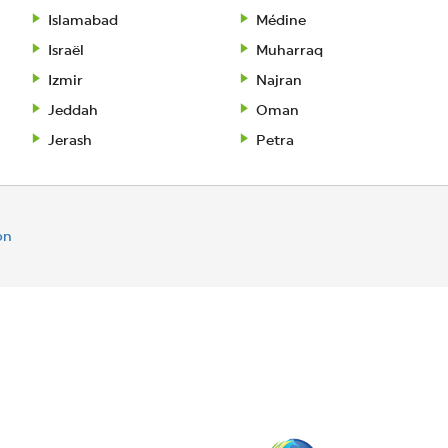
Islamabad
Médine
Israël
Muharraq
Izmir
Najran
Jeddah
Oman
Jerash
Petra
on