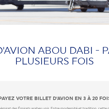
D'AVION ABOU DABI - 
PLUSIEURS FOIS
PAYEZ VOTRE BILLET D'AVION EN 3 À 20 FOI
d émirat des Émirats arabes unis. Entre modernité et tradition, cet