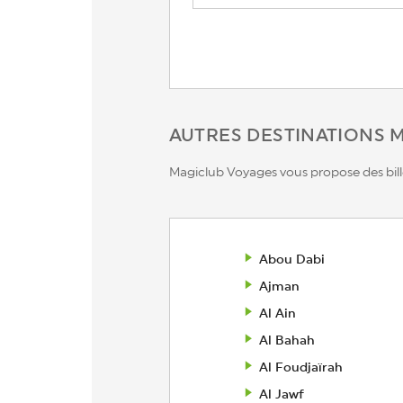
AUTRES DESTINATIONS 
Magiclub Voyages vous propose des bille
Abou Dabi
Ajman
Al Ain
Al Bahah
Al Foudjaïrah
Al Jawf