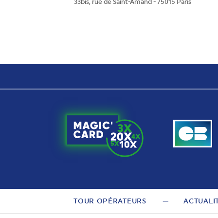
33bis, rue de Saint-Amand - 75015 Paris
TOUR OPÉRATEURS
ACTUALI