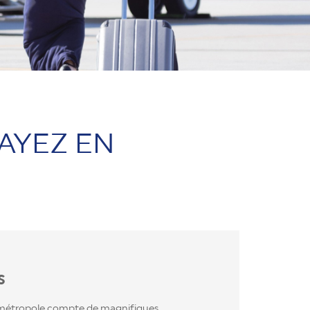
PAYEZ EN
S
te métropole compte de magnifiques