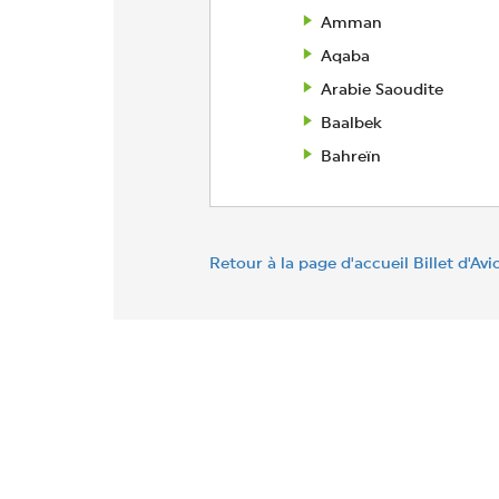
Amman
Aqaba
Arabie Saoudite
Baalbek
Bahreïn
Retour à la page d'accueil Billet d'Avi