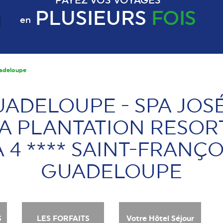
PAYEZ VOS VOYAGES
PLUSIEURS
FOIS
en
uadeloupe
UADELOUPE - SPA JOS
A PLANTATION RESOR
 4 **** SAINT-FRANÇO
GUADELOUPE
S
LES FORFAITS
Votre Hôtel Séjour