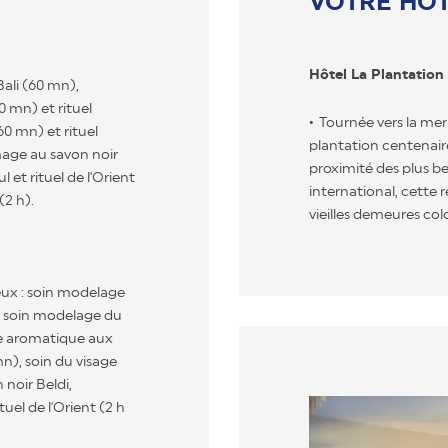
VOTRE HÔT
Hôtel La Plantation
Bali (60 mn),
 mn) et rituel
Tournée vers la mer
60 mn) et rituel
plantation centenaire
ge au savon noir
proximité des plus be
 et rituel de l'Orient
international, cette r
(2 h).
vieilles demeures col
ux : soin modelage
n), soin modelage du
ge aromatique aux
n), soin du visage
oir Beldi,
uel de l'Orient (2 h