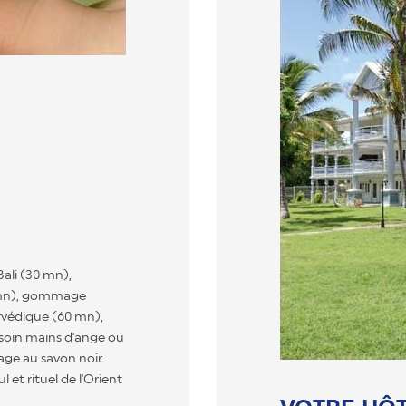
Bali (30 mn),
0 mn), gommage
rvédique (60 mn),
 soin mains d'ange ou
ge au savon noir
 et rituel de l'Orient