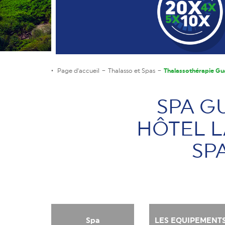
Page d'accueil
Thalasso et Spas
Thalassothérapie G
SPA G
HÔTEL L
SPA
Spa
LES EQUIPEMENT