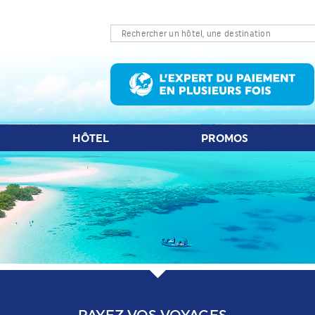
LET D'AVION
HÔTEL
PROMOS
S
HÔTEL
PROMOS