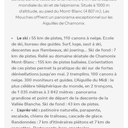
mondiale du ski et de l'alpinisme. Situés à 1000 m
d'altitude, au pied du Mont-Blanc (4 807 m), Les
Mouches offrent un panorama exceptionnel sur les
Aiguilles de Chamonix.
Le ski :
55 km de pistes, 110 canons à neige. Ecole
de ski, bureau des guides. Surf, luge, saut à ski,
descentes aux flambeaux, ski joering... Ski de fond : 7
km de pistes. Relié au domaine skiatale de Chamonix
Mont-Blanc : 155 km de pistes balisées. L'orientation
de ces pistes permet la pratique du ski sur de fortes
dénivellations jusqu'en mai. 2 tremplins. 100 canons à
neige. 300 moniteurs et guides. L'Aiguille du Midi : le
plus célèbre téléphérique du monde, en 2 tronçons,
de 1 035 mètres à 3 842 mètres : panorama
grandiose et point de départ de la descente de la
Vallée Blanche. Ski de fond : 43 km de pistes.
L'après-ski :
patinoire naturelle, parapente,
escalade, chiens de traîneau, cascade de glace.
Randonnées : 7 km d'itinéraires piétons et 7 km de
raquettes. .Restaurants, bars, spectacles.