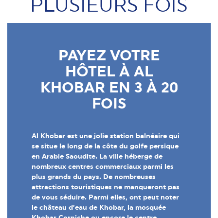
PLUSIEURS FOIS
PAYEZ VOTRE
HÔTEL À AL
KHOBAR EN 3 À 20
FOIS
Al Khobar est une jolie station balnéaire qui
se situe le long de la côte du golfe persique
en Arabie Saoudite. La ville héberge de
nombreux centres commerciaux parmi les
plus grands du pays. De nombreuses
attractions touristiques ne manqueront pas
de vous séduire. Parmi elles, ont peut noter
le château d’eau de Khobar, la mosquée
Khobar Corniche ou encore le centre