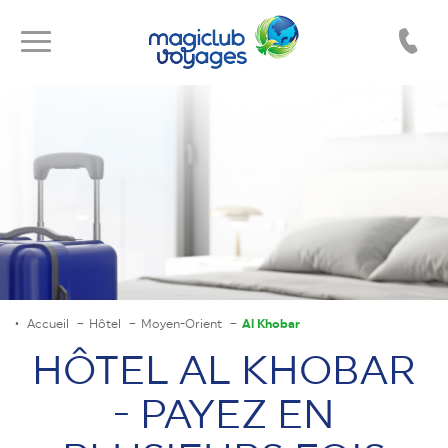
Toggle
Toggle
navigation
navigation
Accueil
Hôtel
Moyen-Orient
Al Khobar
HÔTEL AL KHOBAR
- PAYEZ EN