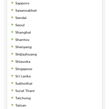
Sapporo
Savannakhet
Sendai
Seoul
Shanghai
Shantou
Shenyang
Shijiazhuang
Shizuoka
Singapour
Sri Lanka
Sukhothai
Surat Thani
Taichung
Tainan