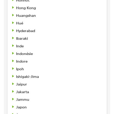
Hohhot
Hong Kong
Huangshan
Hué
Hyderabad
Ibaraki
Inde
Indonésie
Indore
Ipoh
Ishigaki-Jima
Jaipur
Jakarta
Jammu
Japon