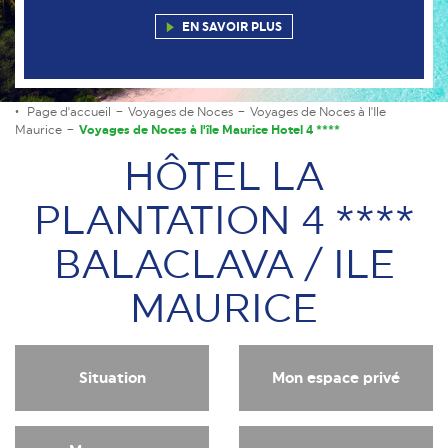
EN SAVOIR PLUS
Page d'accueil
Voyages de Noces
Voyages de Noces à l'Ile
Maurice
Voyages de Noces à l'île Maurice Hotel 4 ****
HÔTEL LA
PLANTATION 4 ****
BALACLAVA / ILE
MAURICE
Situation
Mon espace privé