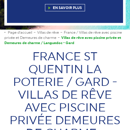
EN SAVOIR PLUS
Page d'accueil
Villas de rêve
France / Villas de rêve avec piscine
privée et Demeures de charme
Villas de rêve avec piscine privée et
Demeures de charme / Languedoc - Gard
FRANCE ST
QUENTIN LA
POTERIE / GARD -
VILLAS DE RÊVE
AVEC PISCINE
PRIVÉE DEMEURES