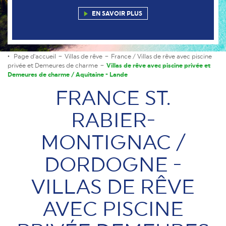
EN SAVOIR PLUS
Page d'accueil
Villas de rêve
France / Villas de rêve avec piscine
privée et Demeures de charme
Villas de rêve avec piscine privée et
Demeures de charme / Aquitaine - Lande
FRANCE ST.
RABIER-
MONTIGNAC /
DORDOGNE -
VILLAS DE RÊVE
AVEC PISCINE