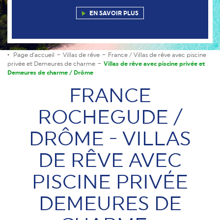
EN SAVOIR PLUS
Page d'accueil
Villas de rêve
France / Villas de rêve avec piscine
privée et Demeures de charme
Villas de rêve avec piscine privée et
Demeures de charme / Drôme
FRANCE
ROCHEGUDE /
DRÔME - VILLAS
DE RÊVE AVEC
PISCINE PRIVÉE
DEMEURES DE