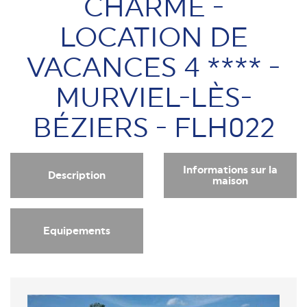
CHARME -
LOCATION DE
VACANCES 4 **** -
MURVIEL-LÈS-
BÉZIERS - FLH022
Informations sur la
Description
maison
Equipements