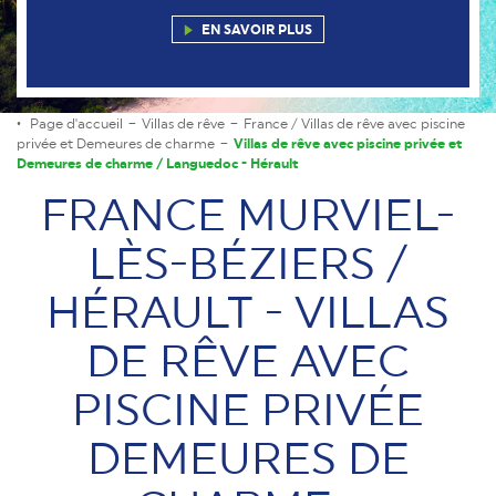
EN SAVOIR PLUS
Page d'accueil
Villas de rêve
France / Villas de rêve avec piscine
privée et Demeures de charme
Villas de rêve avec piscine privée et
Demeures de charme / Languedoc - Hérault
FRANCE MURVIEL-
LÈS-BÉZIERS /
HÉRAULT - VILLAS
DE RÊVE AVEC
PISCINE PRIVÉE
DEMEURES DE