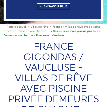
EN SAVOIR PLUS
Page d'accueil
Villas de rêve
France / Villas de rêve avec piscine
privée et Demeures de charme
Villas de rêve avec piscine privée et
Demeures de charme / Provence - Vaucluse
FRANCE
GIGONDAS /
VAUCLUSE -
VILLAS DE RÊVE
AVEC PISCINE
PRIVÉE DEMEURES