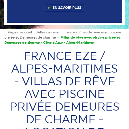
EN SAVOIR PLUS
Page d'accueil
Villas de rêve
France / Villas de rêve avec piscine
privée et Demeures de charme
Villas de rêve avec piscine privée et
Demeures de charme / Côte d'Azur - Alpes-Maritimes
FRANCE EZE /
ALPES-MARITIMES
- VILLAS DE RÊVE
AVEC PISCINE
PRIVÉE DEMEURES
DE CHARME -