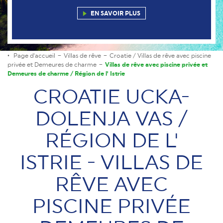
EN SAVOIR PLUS
Page d'accueil
Villas de rêve
Croatie / Villas de rêve avec piscine
privée et Demeures de charme
Villas de rêve avec piscine privée et
Demeures de charme / Région de l' Istrie
CROATIE UCKA-
DOLENJA VAS /
RÉGION DE L'
ISTRIE - VILLAS DE
RÊVE AVEC
PISCINE PRIVÉE