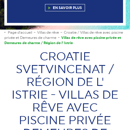
EN SAVOIR PLUS
Page d'accueil
Villas de rêve
Croatie / Villas de rêve avec piscine
privée et Demeures de charme
Villas de rêve avec piscine privée et
Demeures de charme / Région de l' Istrie
CROATIE
SVETVINCENAT /
RÉGION DE L'
ISTRIE - VILLAS DE
RÊVE AVEC
PISCINE PRIVÉE