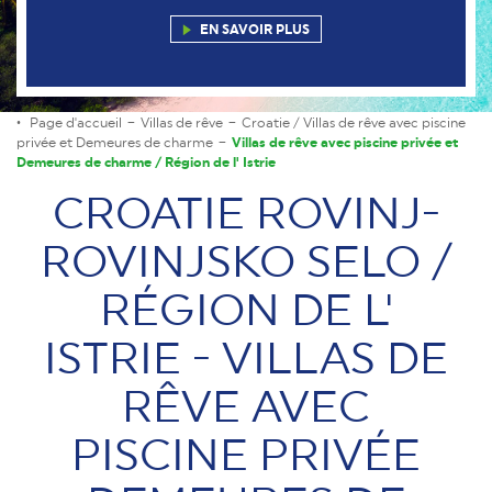
EN SAVOIR PLUS
Page d'accueil
Villas de rêve
Croatie / Villas de rêve avec piscine
privée et Demeures de charme
Villas de rêve avec piscine privée et
Demeures de charme / Région de l' Istrie
CROATIE ROVINJ-
ROVINJSKO SELO /
RÉGION DE L'
ISTRIE - VILLAS DE
RÊVE AVEC
PISCINE PRIVÉE