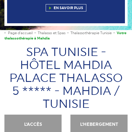
EN SAVOIR PLUS
Page d'accueil
Thalasso et Spas
Thalassothérapie Tunisie
Votre
thalassothérapie à Mahdia
SPA TUNISIE -
HÔTEL MAHDIA
PALACE THALASSO
5 ***** - MAHDIA /
TUNISIE
L'ACCÈS
L'HEBERGEMENT