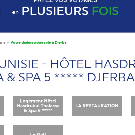
PAYEZ VOS VOYAGES
PLUSIEURS
FOIS
en
isie
Votre thalassothérapie à Djerba
TUNISIE - HÔTEL HASD
& SPA 5 ***** DJERBA
Logement Hôtel
Hasdrubal Thalassa
LA RESTAURATION
& Spa 5 *****
Le Golf