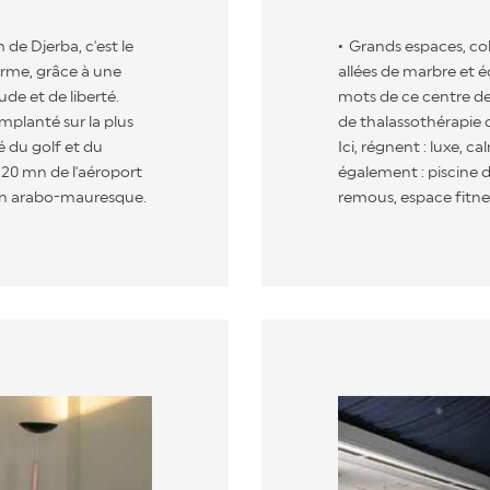
de Djerba, c'est le
Grands espaces, co
orme, grâce à une
allées de marbre et 
de et de liberté.
mots de ce centre de
implanté sur la plus
de thalassothérapie de
té du golf et du
Ici, régnent : luxe, c
 20 mn de l'aéroport
également : piscine 
tion arabo-mauresque.
remous, espace fitne