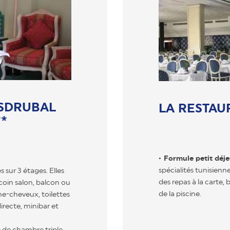
SDRUBAL
LA RESTAU
**
Formule petit déj
spécialités tunisienn
 sur 3 étages. Elles
des repas à la carte,
coin salon, balcon ou
de la piscine.
he-cheveux, toilettes
directe, minibar et
é de chambre triple