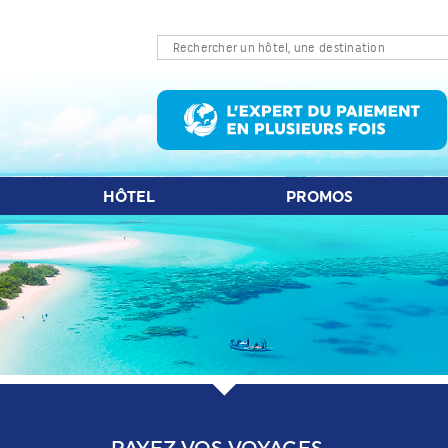
LET D'AVION
HÔTEL
PROMOS
S
HÔTEL
PROMOS