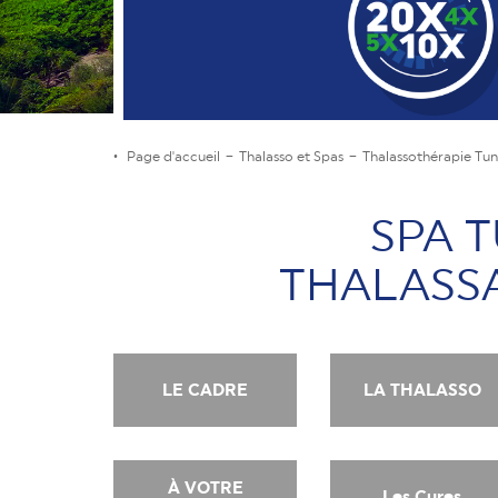
Page d'accueil
Thalasso et Spas
Thalassothérapie Tun
SPA 
THALASSA 
LE CADRE
LA THALASSO
À VOTRE
Les Cures