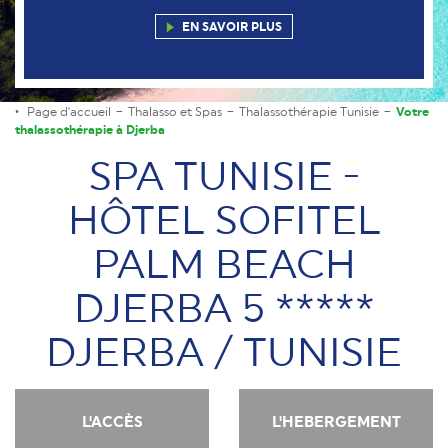
EN SAVOIR PLUS
Page d'accueil
Thalasso et Spas
Thalassothérapie Tunisie
Votre
thalassothérapie à Djerba
SPA TUNISIE -
HÔTEL SOFITEL
PALM BEACH
DJERBA 5 *****
DJERBA / TUNISIE
L'ACCÈS
L'HEBERGEMENT