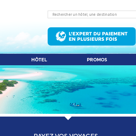
LET D'AVION
HÔTEL
PROMOS
S
HÔTEL
PROMOS