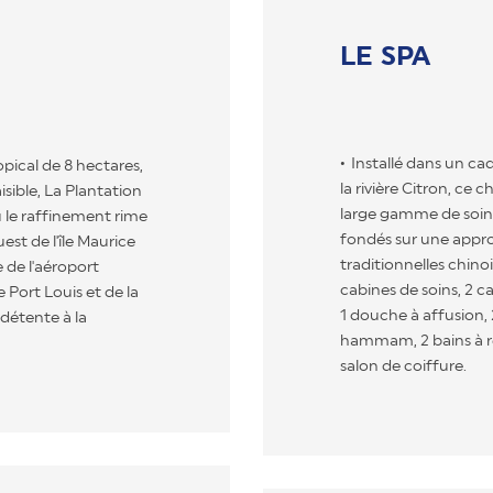
LE SPA
Installé dans un cad
pical de 8 hectares,
la rivière Citron, c
isible, La Plantation
large gamme de soins
ù le raffinement rime
fondés sur une appro
uest de l'île Maurice
traditionnelles chino
e de l'aéroport
cabines de soins, 2 c
e Port Louis et de la
1 douche à affusion, 
 détente à la
hammam, 2 bains à rem
salon de coiffure.