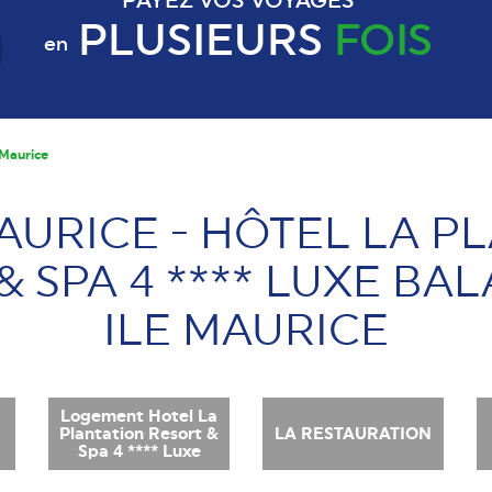
PAYEZ VOS VOYAGES
PLUSIEURS
FOIS
en
 Maurice
MAURICE - HÔTEL LA P
& SPA 4 **** LUXE BAL
ILE MAURICE
Logement Hotel La
Plantation Resort &
LA RESTAURATION
Spa 4 **** Luxe