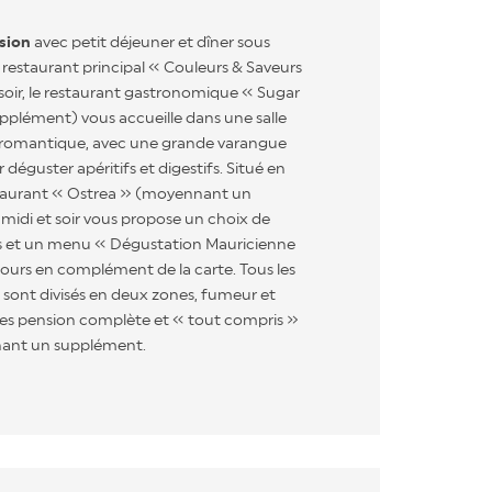
sion
avec petit déjeuner et dîner sous
 restaurant principal « Couleurs & Saveurs
 soir, le restaurant gastronomique « Sugar
plément) vous accueille dans une salle
t romantique, avec une grande varangue
 déguster apéritifs et digestifs. Situé en
staurant « Ostrea » (moyennant un
midi et soir vous propose un choix de
iés et un menu « Dégustation Mauricienne
jours en complément de la carte. Tous les
l sont divisés en deux zones, fumeur et
s pension complète et « tout compris »
nant un supplément.