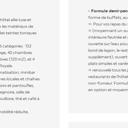
Formule demi-pen
forme de buffets, au
ôtel allie luxe et
». Pour vos repas du
n les matériaux de
» (moyennant un sup
les teintes toniques
intérieure feutrée e
ouverte sur l'eau pour
 catégories : 132
bord de lagon, le re
lège, 40 chambres
supplément), ouvert 
tives (120 m2), et 4
plats simples et var
Royale.
» renouvelé tous les 
matisation, minibar
restaurants de l'hôte
nes locales et chaînes
non-fumeur. Formule
oirs et pantoufles,
en option et moyen
ignoire, salle de
lloire, thé et café à
bilité réduite,