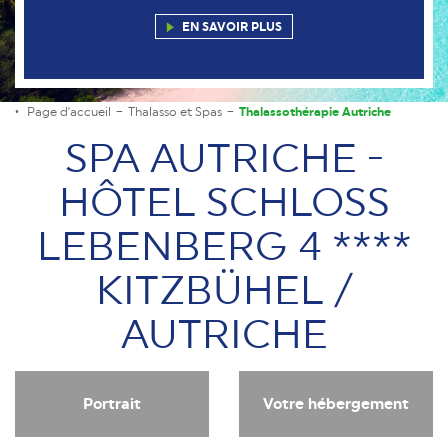
EN SAVOIR PLUS
Page d'accueil
Thalasso et Spas
Thalassothérapie Autriche
SPA AUTRICHE -
HÔTEL SCHLOSS
LEBENBERG 4 ****
KITZBÜHEL /
AUTRICHE
Portrait
Votre hébergement