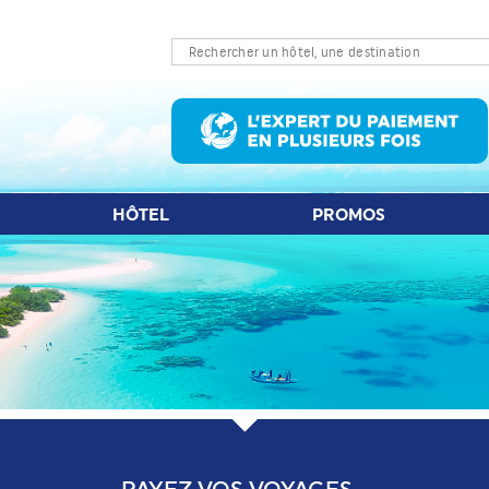
LET D'AVION
HÔTEL
PROMOS
S
HÔTEL
PROMOS