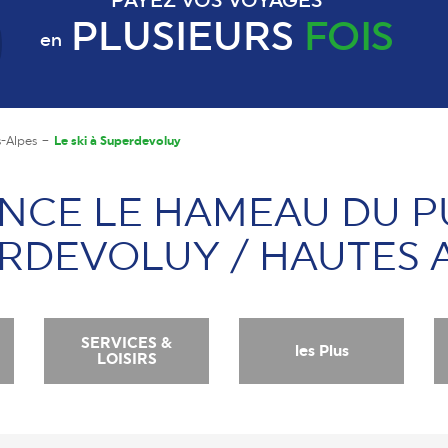
PAYEZ VOS VOYAGES
PLUSIEURS
FOIS
en
s-Alpes
Le ski à Superdevoluy
NCE LE HAMEAU DU PU
RDEVOLUY / HAUTES 
SERVICES &
les Plus
LOISIRS