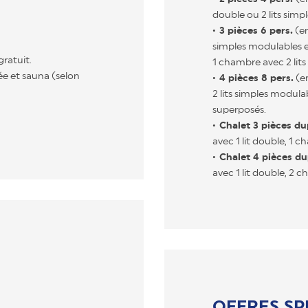
double ou 2 lits simpl
3 pièces 6 pers.
(en
simples modulables en
gratuit.
1 chambre avec 2 lits 
e et sauna (selon
4 pièces 8 pers.
(en
2 lits simples modulab
superposés.
Chalet 3 pièces dup
avec 1 lit double, 1 c
Chalet 4 pièces du
avec 1 lit double, 2 c
OFFRES SP