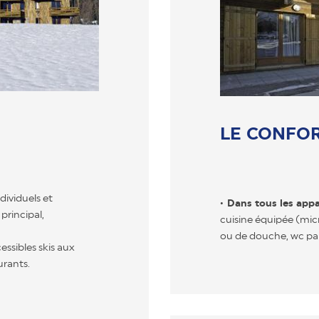
LE CONFO
ividuels et
Dans tous les app
principal,
cuisine équipée (micro
ou de douche, wc par
sibles skis aux
urants.