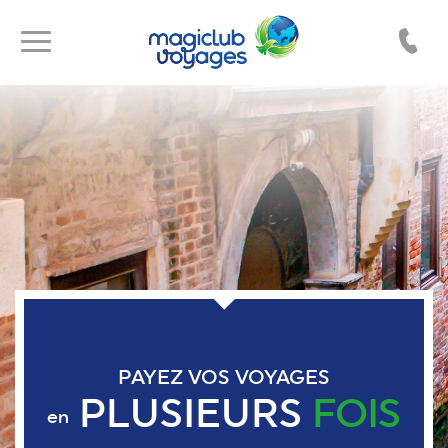
Toggle
Toggle
navigation
navigation
PAYEZ VOS VOYAGES
PLUSIEURS
FOIS
en