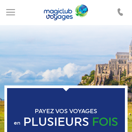
Toggle
Toggle
navigation
navigation
PAYEZ VOS VOYAGES
PLUSIEURS
FOIS
en