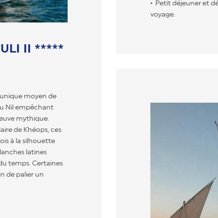
Petit déjeuner et 
voyage.
I II *****
 l'unique moyen de
 du Nil empêchant
fleuve mythique.
laire de Khéops, ces
is à la silhouette
lanches latines
 du temps. Certaines
n de palier un