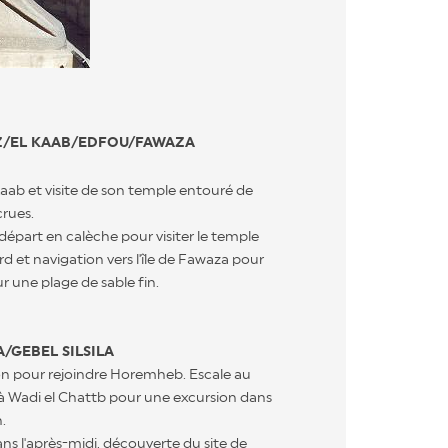
Z/EL KAAB/EDFOU/FAWAZA
Kaab et visite de son temple entouré de
crues.
départ en calèche pour visiter le temple
d et navigation vers l'île de Fawaza pour
r une plage de sable fin.
/GEBEL SILSILA
on pour rejoindre Horemheb. Escale au
 à Wadi el Chattb pour une excursion dans
.
ns l'après-midi, découverte du site de