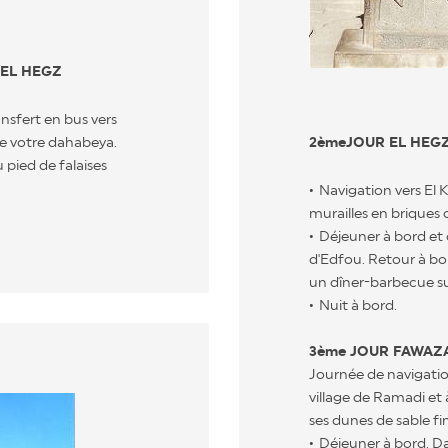
/EL HEGZ
ansfert en bus vers
de votre dahabeya.
2èmeJOUR EL HEG
 pied de falaises
Navigation vers El 
murailles en briques 
Déjeuner à bord et 
d'Edfou. Retour à bor
un dîner-barbecue su
Nuit à bord.
3ème JOUR FAWAZA
Journée de navigati
village de Ramadi et
ses dunes de sable fin
Déjeuner à bord. Da