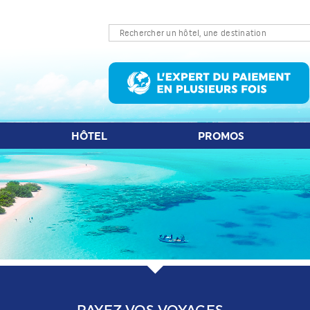
LET D'AVION
HÔTEL
PROMOS
S
HÔTEL
PROMOS