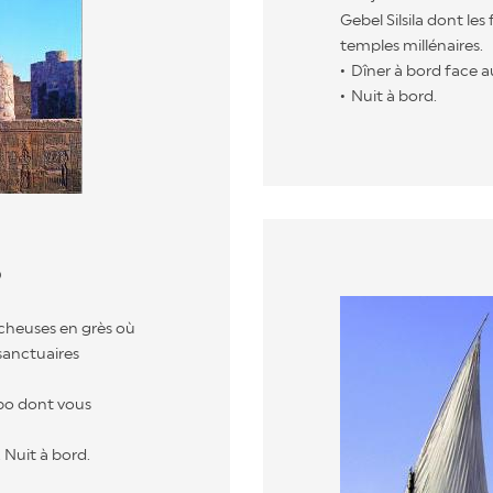
Gebel Silsila dont les 
temples millénaires.
Dîner à bord face au
Nuit à bord.
O
ocheuses en grès où
 sanctuaires
bo dont vous
. Nuit à bord.