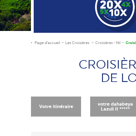
Page d'accueil
Les Croisières
Croisières - Nil
Croisi
CROISIÈR
DE L
votre dahabeya
Votre itinéraire
Lazuli II *****