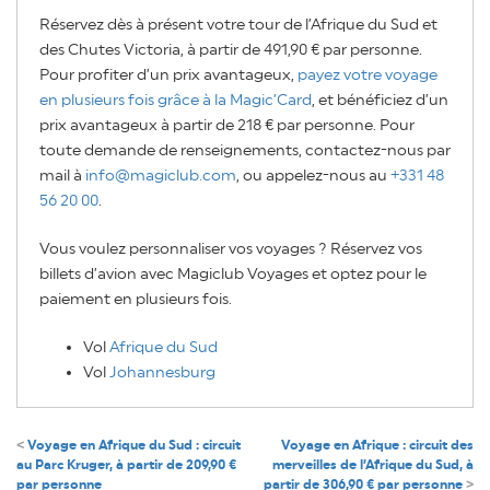
Réservez dès à présent votre tour de l’Afrique du Sud et
des Chutes Victoria, à partir de 491,90 € par personne.
Pour profiter d’un prix avantageux,
payez votre voyage
en plusieurs fois grâce à la Magic’Card
, et bénéficiez d’un
prix avantageux à partir de 218 € par personne. Pour
toute demande de renseignements, contactez-nous par
mail à
info@magiclub.com
, ou appelez-nous au
+331 48
56 20 00
.
Vous voulez personnaliser vos voyages ? Réservez vos
billets d’avion avec Magiclub Voyages et optez pour le
paiement en plusieurs fois.
Vol
Afrique du Sud
Vol
Johannesburg
Navigation
Voyage en Afrique du Sud : circuit
Voyage en Afrique : circuit des
au Parc Kruger, à partir de 209,90 €
merveilles de l’Afrique du Sud, à
de
par personne
partir de 306,90 € par personne